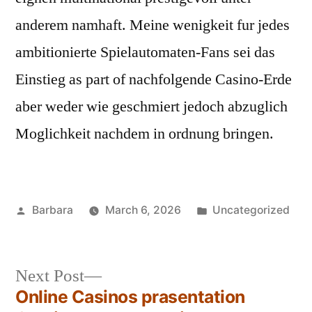
anderem namhaft. Meine wenigkeit fur jedes
ambitionierte Spielautomaten-Fans sei das
Einstieg as part of nachfolgende Casino-Erde
aber weder wie geschmiert jedoch abzuglich
Moglichkeit nachdem in ordnung bringen.
Barbara
March 6, 2026
Uncategorized
Next Post
Online Casinos prasentation