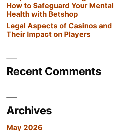
How to Safeguard Your Mental
Health with Betshop
Legal Aspects of Casinos and
Their Impact on Players
Recent Comments
Archives
May 2026