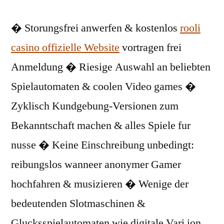
� Storungsfrei anwerfen & kostenlos
rooli
casino offizielle Website
vortragen frei
Anmeldung � Riesige Auswahl an beliebten
Spielautomaten & coolen Video games �
Zyklisch Kundgebung-Versionen zum
Bekanntschaft machen & alles Spiele fur
nusse � Keine Einschreibung unbedingt:
reibungslos wanneer anonymer Gamer
hochfahren & musizieren � Wenige der
bedeutenden Slotmaschinen &
Glucksspielautomaten wie digitale Vari ion