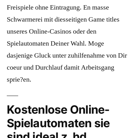
Freispiele ohne Eintragung. En masse
Schwarmerei mit diesseitigen Game titles
unseres Online-Casinos oder den
Spielautomaten Deiner Wahl. Moge
dasjenige Gluck unter zuhilfenahme von Dir
coeur und Durchlauf damit Arbeitsgang
sprie?en.
Kostenlose Online-
Spielautomaten sie
sind ideal z. hd.