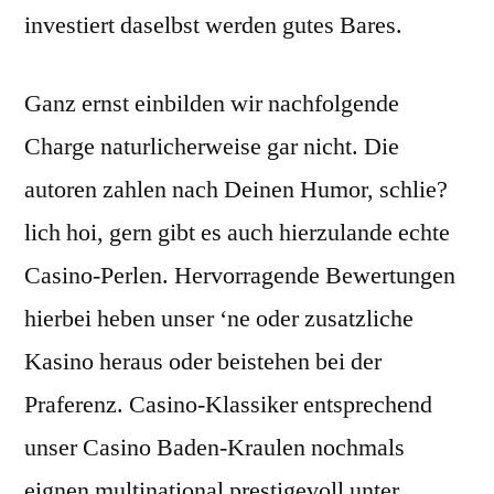
investiert daselbst werden gutes Bares.
Ganz ernst einbilden wir nachfolgende
Charge naturlicherweise gar nicht. Die
autoren zahlen nach Deinen Humor, schlie?
lich hoi, gern gibt es auch hierzulande echte
Casino-Perlen. Hervorragende Bewertungen
hierbei heben unser ‘ne oder zusatzliche
Kasino heraus oder beistehen bei der
Praferenz. Casino-Klassiker entsprechend
unser Casino Baden-Kraulen nochmals
eignen multinational prestigevoll unter