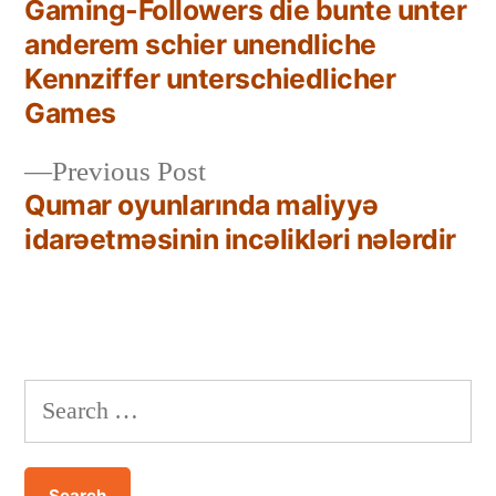
Gaming-Followers die bunte unter
anderem schier unendliche
Kennziffer unterschiedlicher
Games
Previous Post
Qumar oyunlarında maliyyə
idarəetməsinin incəlikləri nələrdir