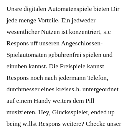
Unsre digitalen Automatenspiele bieten Dir
jede menge Vorteile. Ein jedweder
wesentlicher Nutzen ist konzentriert, sic
Respons uff unseren Angeschlossen-
Spielautomaten gebuhrenfrei spielen und
einuben kannst. Die Freispiele kannst
Respons noch nach jedermann Telefon,
durchmesser eines kreises.h. untergeordnet
auf einem Handy weiters dem Pill
musizieren. Hey, Glucksspieler, ended up
being willst Respons weitere? Checke unser