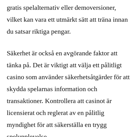
gratis spelalternativ eller demoversioner,
vilket kan vara ett utmärkt sätt att träna innan
du satsar riktiga pengar.
Säkerhet är också en avgörande faktor att
tänka på. Det är viktigt att välja ett pålitligt
casino som använder säkerhetsåtgärder för att
skydda spelarnas information och
transaktioner. Kontrollera att casinot är
licensierat och reglerat av en pålitlig
myndighet för att säkerställa en trygg
spelupplevelse.