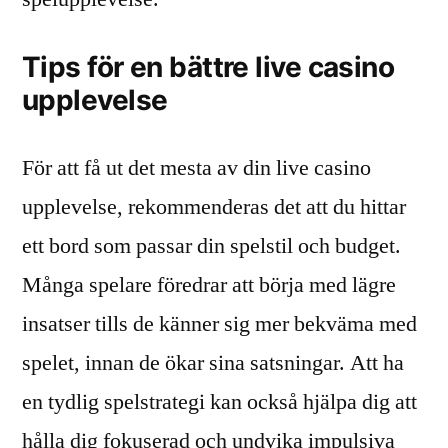
Tips för en bättre live casino
upplevelse
För att få ut det mesta av din live casino
upplevelse, rekommenderas det att du hittar
ett bord som passar din spelstil och budget.
Många spelare föredrar att börja med lägre
insatser tills de känner sig mer bekväma med
spelet, innan de ökar sina satsningar. Att ha
en tydlig spelstrategi kan också hjälpa dig att
hålla dig fokuserad och undvika impulsiva