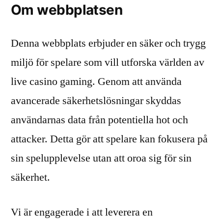
Om webbplatsen
Denna webbplats erbjuder en säker och trygg
miljö för spelare som vill utforska världen av
live casino gaming. Genom att använda
avancerade säkerhetslösningar skyddas
användarnas data från potentiella hot och
attacker. Detta gör att spelare kan fokusera på
sin spelupplevelse utan att oroa sig för sin
säkerhet.
Vi är engagerade i att leverera en