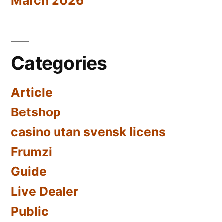
March 2026
Categories
Article
Betshop
casino utan svensk licens
Frumzi
Guide
Live Dealer
Public