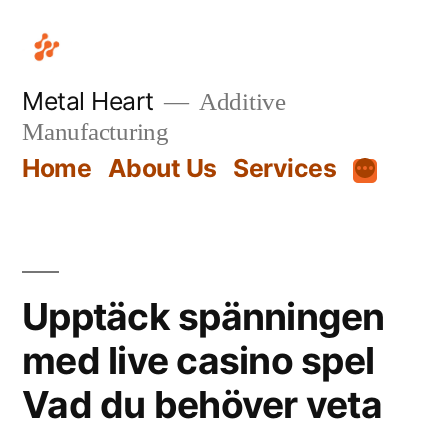
Metal Heart
Additive
Manufacturing
Home
About Us
Services
Upptäck spänningen
med live casino spel
Vad du behöver veta