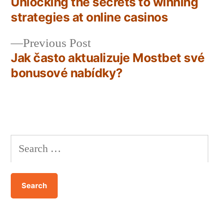
Unlocking the secrets to winning
strategies at online casinos
Previous Post
Jak často aktualizuje Mostbet své
bonusové nabídky?