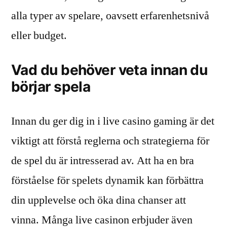
alla typer av spelare, oavsett erfarenhetsnivå
eller budget.
Vad du behöver veta innan du
börjar spela
Innan du ger dig in i live casino gaming är det
viktigt att förstå reglerna och strategierna för
de spel du är intresserad av. Att ha en bra
förståelse för spelets dynamik kan förbättra
din upplevelse och öka dina chanser att
vinna. Många live casinon erbjuder även