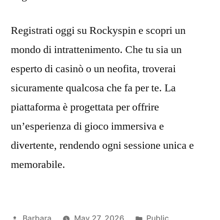
Registrati oggi su Rockyspin e scopri un
mondo di intrattenimento. Che tu sia un
esperto di casinò o un neofita, troverai
sicuramente qualcosa che fa per te. La
piattaforma è progettata per offrire
un’esperienza di gioco immersiva e
divertente, rendendo ogni sessione unica e
memorabile.
Barbara
May 27, 2026
Public