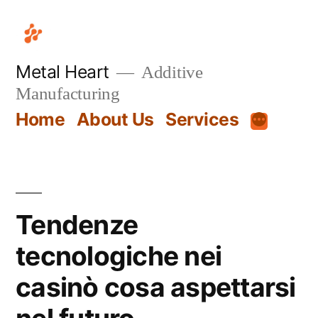
Metal Heart
Additive
Manufacturing
Home
About Us
Services
Tendenze
tecnologiche nei
casinò cosa aspettarsi