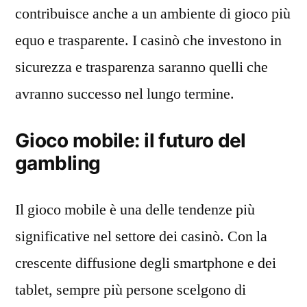
contribuisce anche a un ambiente di gioco più
equo e trasparente. I casinò che investono in
sicurezza e trasparenza saranno quelli che
avranno successo nel lungo termine.
Gioco mobile: il futuro del
gambling
Il gioco mobile è una delle tendenze più
significative nel settore dei casinò. Con la
crescente diffusione degli smartphone e dei
tablet, sempre più persone scelgono di