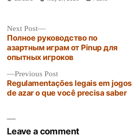
Next Post
Полное руководство по
азартным играм от Pinup для
опытных игроков
Previous Post
Regulamentações legais em jogos
de azar o que você precisa saber
Leave a comment