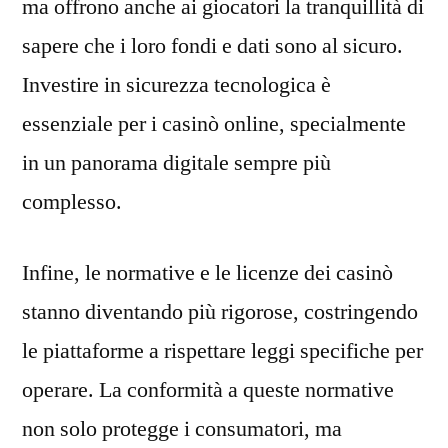
ma offrono anche ai giocatori la tranquillità di
sapere che i loro fondi e dati sono al sicuro.
Investire in sicurezza tecnologica è
essenziale per i casinò online, specialmente
in un panorama digitale sempre più
complesso.
Infine, le normative e le licenze dei casinò
stanno diventando più rigorose, costringendo
le piattaforme a rispettare leggi specifiche per
operare. La conformità a queste normative
non solo protegge i consumatori, ma