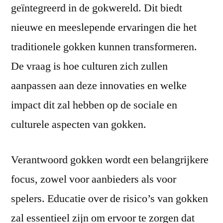
geïntegreerd in de gokwereld. Dit biedt
nieuwe en meeslepende ervaringen die het
traditionele gokken kunnen transformeren.
De vraag is hoe culturen zich zullen
aanpassen aan deze innovaties en welke
impact dit zal hebben op de sociale en
culturele aspecten van gokken.
Verantwoord gokken wordt een belangrijkere
focus, zowel voor aanbieders als voor
spelers. Educatie over de risico’s van gokken
zal essentieel zijn om ervoor te zorgen dat