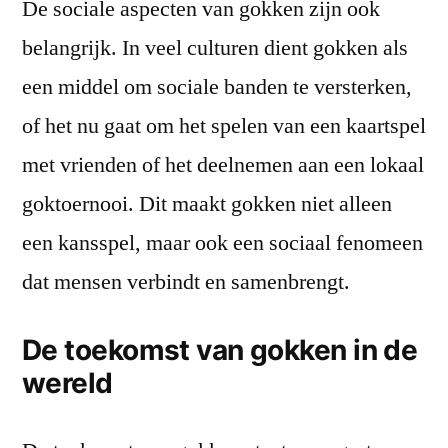
De sociale aspecten van gokken zijn ook
belangrijk. In veel culturen dient gokken als
een middel om sociale banden te versterken,
of het nu gaat om het spelen van een kaartspel
met vrienden of het deelnemen aan een lokaal
goktoernooi. Dit maakt gokken niet alleen
een kansspel, maar ook een sociaal fenomeen
dat mensen verbindt en samenbrengt.
De toekomst van gokken in de
wereld