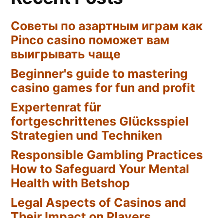
Советы по азартным играм как
Pinco casino поможет вам
выигрывать чаще
Beginner's guide to mastering
casino games for fun and profit
Expertenrat für
fortgeschrittenes Glücksspiel
Strategien und Techniken
Responsible Gambling Practices
How to Safeguard Your Mental
Health with Betshop
Legal Aspects of Casinos and
Their Impact on Players