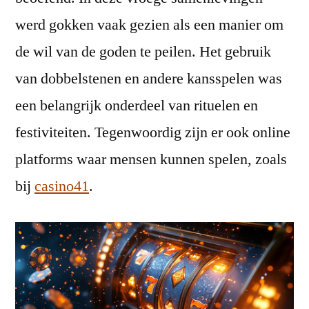
werd gokken vaak gezien als een manier om
de wil van de goden te peilen. Het gebruik
van dobbelstenen en andere kansspelen was
een belangrijk onderdeel van rituelen en
festiviteiten. Tegenwoordig zijn er ook online
platforms waar mensen kunnen spelen, zoals
bij
casino41
.