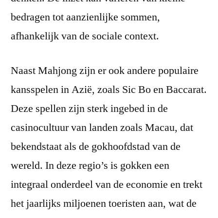
bedragen tot aanzienlijke sommen,
afhankelijk van de sociale context.
Naast Mahjong zijn er ook andere populaire
kansspelen in Azië, zoals Sic Bo en Baccarat.
Deze spellen zijn sterk ingebed in de
casinocultuur van landen zoals Macau, dat
bekendstaat als de gokhoofdstad van de
wereld. In deze regio’s is gokken een
integraal onderdeel van de economie en trekt
het jaarlijks miljoenen toeristen aan, wat de