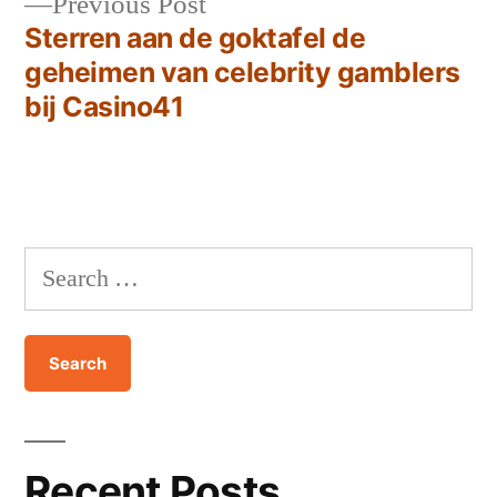
Previous Post
Sterren aan de goktafel de
geheimen van celebrity gamblers
bij Casino41
Recent Posts