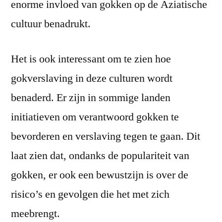
enorme invloed van gokken op de Aziatische
cultuur benadrukt.
Het is ook interessant om te zien hoe
gokverslaving in deze culturen wordt
benaderd. Er zijn in sommige landen
initiatieven om verantwoord gokken te
bevorderen en verslaving tegen te gaan. Dit
laat zien dat, ondanks de populariteit van
gokken, er ook een bewustzijn is over de
risico’s en gevolgen die het met zich
meebrengt.