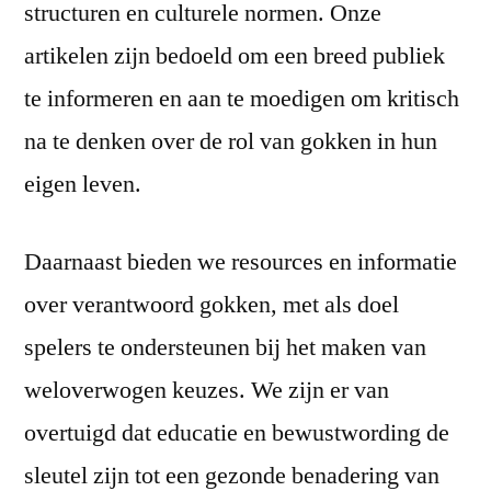
structuren en culturele normen. Onze
artikelen zijn bedoeld om een breed publiek
te informeren en aan te moedigen om kritisch
na te denken over de rol van gokken in hun
eigen leven.
Daarnaast bieden we resources en informatie
over verantwoord gokken, met als doel
spelers te ondersteunen bij het maken van
weloverwogen keuzes. We zijn er van
overtuigd dat educatie en bewustwording de
sleutel zijn tot een gezonde benadering van