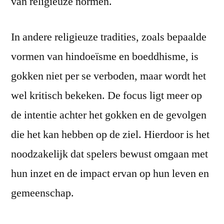
van religieuze normen.
In andere religieuze tradities, zoals bepaalde
vormen van hindoeïsme en boeddhisme, is
gokken niet per se verboden, maar wordt het
wel kritisch bekeken. De focus ligt meer op
de intentie achter het gokken en de gevolgen
die het kan hebben op de ziel. Hierdoor is het
noodzakelijk dat spelers bewust omgaan met
hun inzet en de impact ervan op hun leven en
gemeenschap.