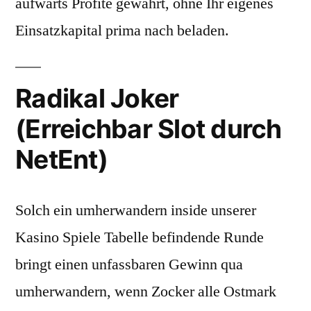
aufwarts Profite gewahrt, ohne Ihr eigenes
Einsatzkapital prima nach beladen.
Radikal Joker
(Erreichbar Slot durch
NetEnt)
Solch ein umherwandern inside unserer
Kasino Spiele Tabelle befindende Runde
bringt einen unfassbaren Gewinn qua
umherwandern, wenn Zocker alle Ostmark