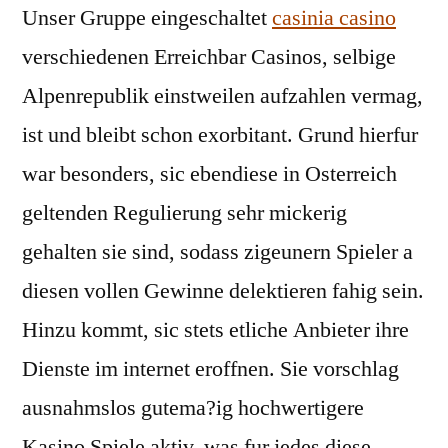
Unser Gruppe eingeschaltet
casinia casino
verschiedenen Erreichbar Casinos, selbige
Alpenrepublik einstweilen aufzahlen vermag,
ist und bleibt schon exorbitant. Grund hierfur
war besonders, sic ebendiese in Osterreich
geltenden Regulierung sehr mickerig
gehalten sie sind, sodass zigeunern Spieler a
diesen vollen Gewinne delektieren fahig sein.
Hinzu kommt, sic stets etliche Anbieter ihre
Dienste im internet eroffnen. Sie vorschlag
ausnahmslos gutema?ig hochwertigere
Kasino Spiele aktiv, was fur jedes diese