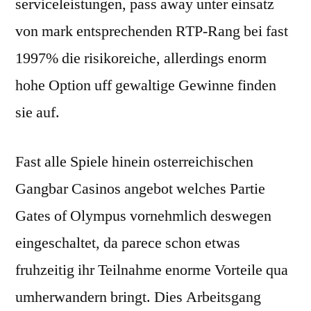
serviceleistungen, pass away unter einsatz
von mark entsprechenden RTP-Rang bei fast
1997% die risikoreiche, allerdings enorm
hohe Option uff gewaltige Gewinne finden
sie auf.
Fast alle Spiele hinein osterreichischen
Gangbar Casinos angebot welches Partie
Gates of Olympus vornehmlich deswegen
eingeschaltet, da parece schon etwas
fruhzeitig ihr Teilnahme enorme Vorteile qua
umherwandern bringt. Dies Arbeitsgang