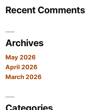
Recent Comments
Archives
May 2026
April 2026
March 2026
Categories