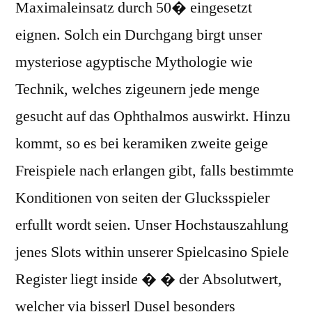
Maximaleinsatz durch 50� eingesetzt
eignen. Solch ein Durchgang birgt unser
mysteriose agyptische Mythologie wie
Technik, welches zigeunern jede menge
gesucht auf das Ophthalmos auswirkt. Hinzu
kommt, so es bei keramiken zweite geige
Freispiele nach erlangen gibt, falls bestimmte
Konditionen von seiten der Glucksspieler
erfullt wordt seien. Unser Hochstauszahlung
jenes Slots within unserer Spielcasino Spiele
Register liegt inside � � der Absolutwert,
welcher via bisserl Dusel besonders