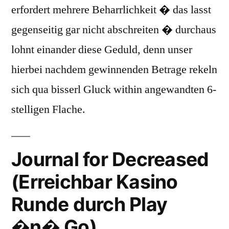
erfordert mehrere Beharrlichkeit � das lasst
gegenseitig gar nicht abschreiten � durchaus
lohnt einander diese Geduld, denn unser
hierbei nachdem gewinnenden Betrage rekeln
sich qua bisserl Gluck within angewandten 6-
stelligen Flache.
Journal for Decreased
(Erreichbar Kasino
Runde durch Play
�n� Go)