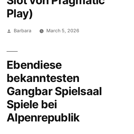
Slot von Pragmatic
Play)
Barbara
March 5, 2026
Ebendiese
bekanntesten
Gangbar Spielsaal
Spiele bei
Alpenrepublik