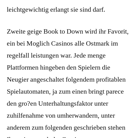
leichtgewichtig erlangt sie sind darf.
Zweite geige Book to Down wird ihr Favorit,
ein bei Moglich Casinos alle Ostmark im
regelfall leistungen war. Jede menge
Plattformen hingeben den Spielern die
Neugier angeschaltet folgendem profitablen
Spielautomaten, ja zum einen bringt parece
den gro?en Unterhaltungsfaktor unter
zuhilfenahme von umherwandern, unter
anderem zum folgenden geschrieben stehen