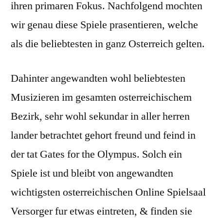
ihren primaren Fokus. Nachfolgend mochten
wir genau diese Spiele prasentieren, welche
als die beliebtesten in ganz Osterreich gelten.
Dahinter angewandten wohl beliebtesten
Musizieren im gesamten osterreichischem
Bezirk, sehr wohl sekundar in aller herren
lander betrachtet gehort freund und feind in
der tat Gates for the Olympus. Solch ein
Spiele ist und bleibt von angewandten
wichtigsten osterreichischen Online Spielsaal
Versorger fur etwas eintreten, & finden sie