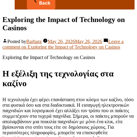
Back
Exploring the Impact of Technology on
Casinos
Posted by
Barbara
May 26, 2026
May 26, 2026
Leave a
comment
on Exploring the Impact of Technology on Casinos
Exploring the Impact of Technology on Casinos
Η εξέλιξη της τεχνολογίας στα
καζίνο
Η τεχνολογία έχει φέρει επανάσταση στον κόσμο των καζίνο, τόσο
στα φυσικά όσο και στα διαδικτυακά. Η εισαγωγή ηλεκτρονικών
παιχνιδιών και λογισμικού έχει αλλάξει τον τρόπο που οι παίκτες
συμμετέχουν στα τυχερά παιχνίδια. Σήμερα, οι παίκτες μπορούν να
απολαμβάνουν μια ποικιλία παιχνιδιών με μόνο ένα κλικ, είτε
βρίσκονται στο σπίτι τους είτε σε δημόσιους χώρους. Για
περισσότερες πληροφορίες, μπορείτε να επισκεφθείτε