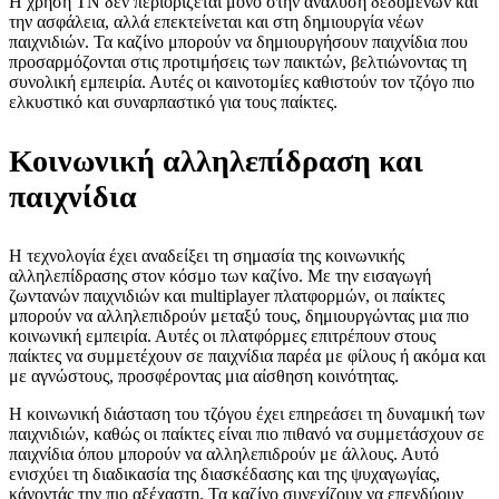
Η χρήση ΤΝ δεν περιορίζεται μόνο στην ανάλυση δεδομένων και
την ασφάλεια, αλλά επεκτείνεται και στη δημιουργία νέων
παιχνιδιών. Τα καζίνο μπορούν να δημιουργήσουν παιχνίδια που
προσαρμόζονται στις προτιμήσεις των παικτών, βελτιώνοντας τη
συνολική εμπειρία. Αυτές οι καινοτομίες καθιστούν τον τζόγο πιο
ελκυστικό και συναρπαστικό για τους παίκτες.
Κοινωνική αλληλεπίδραση και
παιχνίδια
Η τεχνολογία έχει αναδείξει τη σημασία της κοινωνικής
αλληλεπίδρασης στον κόσμο των καζίνο. Με την εισαγωγή
ζωντανών παιχνιδιών και multiplayer πλατφορμών, οι παίκτες
μπορούν να αλληλεπιδρούν μεταξύ τους, δημιουργώντας μια πιο
κοινωνική εμπειρία. Αυτές οι πλατφόρμες επιτρέπουν στους
παίκτες να συμμετέχουν σε παιχνίδια παρέα με φίλους ή ακόμα και
με αγνώστους, προσφέροντας μια αίσθηση κοινότητας.
Η κοινωνική διάσταση του τζόγου έχει επηρεάσει τη δυναμική των
παιχνιδιών, καθώς οι παίκτες είναι πιο πιθανό να συμμετάσχουν σε
παιχνίδια όπου μπορούν να αλληλεπιδρούν με άλλους. Αυτό
ενισχύει τη διαδικασία της διασκέδασης και της ψυχαγωγίας,
κάνοντάς την πιο αξέχαστη. Τα καζίνο συνεχίζουν να επενδύουν