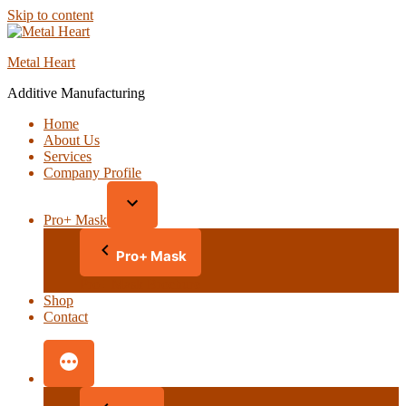
Skip to content
Metal Heart
Additive Manufacturing
Home
About Us
Services
Company Profile
Pro+ Mask
Pro+ Mask
Pro+ Mask Brochure
Shop
Contact