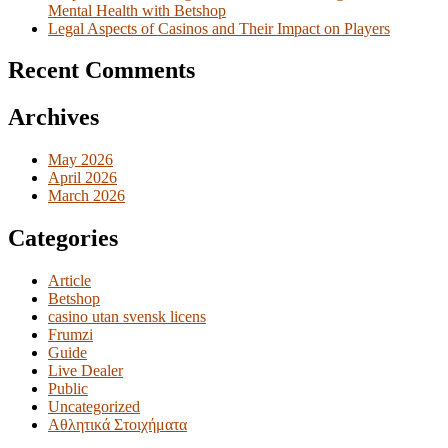
Mental Health with Betshop
Legal Aspects of Casinos and Their Impact on Players
Recent Comments
Archives
May 2026
April 2026
March 2026
Categories
Article
Betshop
casino utan svensk licens
Frumzi
Guide
Live Dealer
Public
Uncategorized
Αθλητικά Στοιχήματα