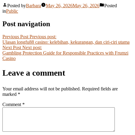
Posted by
Barbara
May 26, 2026
May 26, 2026
Posted
in
Public
Post navigation
Previous Post
Previous post:
Ulasan longfu88 casino: kelebihan, kekurangan, dan ciri-ciri utama
Next Post
Next post:
Gambling Protection Guide for Responsible Practices with Frumzi
Casino
Leave a comment
Your email address will not be published.
Required fields are
marked
*
Comment
*