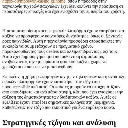
https://olymposwin-casino.gr/home
, όπου η πρόοδος στην
τεχνολογία τυχερών παιχνιδιών έχει διευκολύνει την πρόσβαση σε
περισσότερες επιλογές και έχει ενισχύσει την εμπειρία του χρήστη.
Η αυτοματοποίηση και η ψηφιακή πλατφόρμα έχουν επιτρέψει στα
καζίνο να προσφέρουν καινοτόρες δυνατότητες, όπως οι ζωντανές
ροές παιχνιδιών. Αυτή η τεχνολογία προσφέρει στους παίκτες την
ευκαιρία να συμμετάσχουν σε πραγματικό χρόνο,
παρακολουθώντας τους dealers και αλληλεπιδρώντας μαζί τους.
Αυτό έχει δημιουργήσει μια πιο αυθεντική ατμόσφαιρα,
αναβιώνοντας την εμπειρία του φυσικού καζίνο, χωρίς να
χρειάζεται οι παίκτες να μετακινηθούν.
Επιπλέον, η χρήση εφαρμογών κινητών τηλεφώνων και η ανάπτυξη
ειδικών πλατφορμών έχουν καταστήσει τον τζόγο πιο
προσaccessible από ποτέ. Οι παίκτες μπορούν να στοιχηματίζουν
από οπουδήποτε και ανά πάσα στιγμή, κάτι που έχει ενισχύσει την
αύξηση της δημοτικότητας των διαδικτυακών καζίνο. Αυτές οι
εξελίξεις έχουν επιφέρει σημαντικές αλλαγές στη βιομηχανία,
καθιστώντας τον τζόγο πιο ελκυστικό για ένα ευρύτερο κοινό.
Στρατηγικές τζόγου και ανάλυση