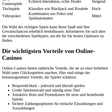
Echtzeit-Interaktion, echte Dealer
Steigend
Casinospiele
Tischspiele
Klassiker wie Blackjack und Roulette
Hoch
Kombination aus Poker und
Videopoker
Mittel
Spielautomaten
Die Wahl des richtigen Spiels kann Ihren Spaß und Ihre
Gewinnchancen erheblich beeinflussen. Informieren Sie sich über
die verschiedenen Spieltypen, um die für Sie besten Optionen zu
finden.
Die wichtigsten Vorteile von Online-
Casinos
Online-Casinos bieten zahlreiche Vorteile, die sie zu einer beliebten
Wahl unter Glücksspielern machen. Hier sind einige der
herausragendsten Vorteile, die Spieler schätzen:
Bequemlichkeit – jederzeit und überall spielen
Große Spielauswahl und ständig neue Titel
Attraktive Boni und Promotionen für neue und bestehende
Spieler
Sichere Zahlungsoptionen für einfache Einzahlungen und
Auszahlungen