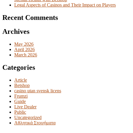
Legal Aspects of Casinos and Their Impact on Players
Recent Comments
Archives
May 2026
April 2026
March 2026
Categories
Article
Betshop
casino utan svensk licens
Frumzi
Guide
Live Dealer
Public
Uncategorized
Αθλητικά Στοιχήματα