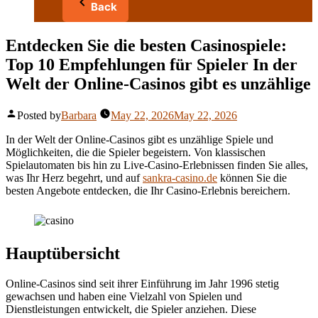
Back
Entdecken Sie die besten Casinospiele:
Top 10 Empfehlungen für Spieler In der
Welt der Online-Casinos gibt es unzählige
Posted by
Barbara
May 22, 2026
May 22, 2026
In der Welt der Online-Casinos gibt es unzählige Spiele und
Möglichkeiten, die die Spieler begeistern. Von klassischen
Spielautomaten bis hin zu Live-Casino-Erlebnissen finden Sie alles,
was Ihr Herz begehrt, und auf
sankra-casino.de
können Sie die
besten Angebote entdecken, die Ihr Casino-Erlebnis bereichern.
Hauptübersicht
Online-Casinos sind seit ihrer Einführung im Jahr 1996 stetig
gewachsen und haben eine Vielzahl von Spielen und
Dienstleistungen entwickelt, die Spieler anziehen. Diese