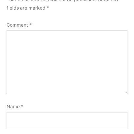
fields are marked
*
Comment
*
Name
*