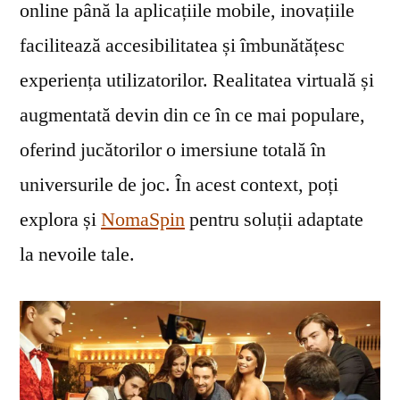
online până la aplicațiile mobile, inovațiile
facilitează accesibilitatea și îmbunătățesc
experiența utilizatorilor. Realitatea virtuală și
augmentată devin din ce în ce mai populare,
oferind jucătorilor o imersiune totală în
universurile de joc. În acest context, poți
explora și
NomaSpin
pentru soluții adaptate
la nevoile tale.