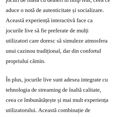
jocuri de masă cu dealeri în timp real, ceea ce
aduce o notă de autenticitate și socializare.
Această experiență interactivă face ca
jocurile live să fie preferate de mulți
utilizatori care doresc să simuleze atmosfera
unui cazinou tradițional, dar din confortul
propriului cămin.
În plus, jocurile live sunt adesea integrate cu
tehnologia de streaming de înaltă calitate,
ceea ce îmbunătățește și mai mult experiența
utilizatorului. Această combinație de