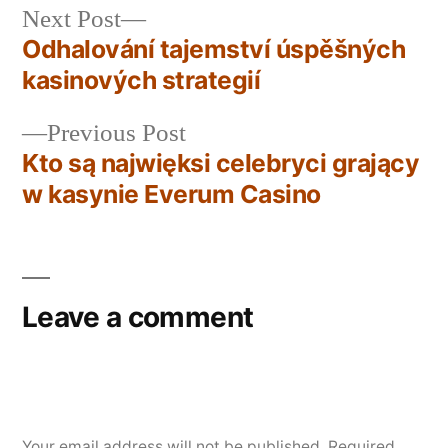
Next Post
Odhalování tajemství úspěšných
kasinových strategií
Previous Post
Kto są najwięksi celebryci grający
w kasynie Everum Casino
Leave a comment
Your email address will not be published.
Required