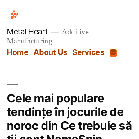
Metal Heart
Additive
Manufacturing
Home
About Us
Services
Cele mai populare
tendințe în jocurile de
noroc din Ce trebuie să