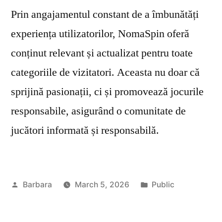
Prin angajamentul constant de a îmbunătăți
experiența utilizatorilor, NomaSpin oferă
conținut relevant și actualizat pentru toate
categoriile de vizitatori. Aceasta nu doar că
sprijină pasionații, ci și promovează jocurile
responsabile, asigurând o comunitate de
jucători informată și responsabilă.
Barbara
March 5, 2026
Public