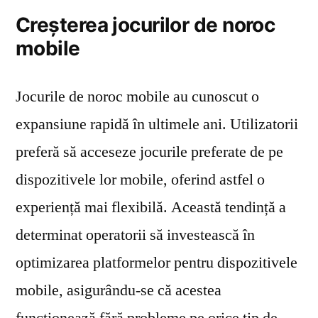
Creșterea jocurilor de noroc
mobile
Jocurile de noroc mobile au cunoscut o
expansiune rapidă în ultimele ani. Utilizatorii
preferă să acceseze jocurile preferate de pe
dispozitivele lor mobile, oferind astfel o
experiență mai flexibilă. Această tendință a
determinat operatorii să investească în
optimizarea platformelor pentru dispozitivele
mobile, asigurându-se că acestea