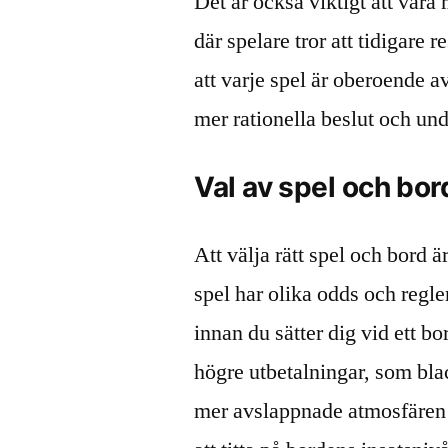
Det är också viktigt att var
där spelare tror att tidigare r
att varje spel är oberoende av
mer rationella beslut och und
Val av spel och bor
Att välja rätt spel och bord ä
spel har olika odds och regler
innan du sätter dig vid ett b
högre utbetalningar, som bl
mer avslappnade atmosfären 