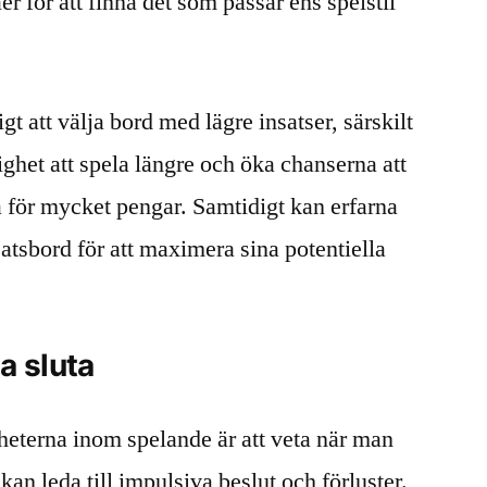
åer för att finna det som passar ens spelstil
t att välja bord med lägre insatser, särskilt
ighet att spela längre och öka chanserna att
era för mycket pengar. Samtidigt kan erfarna
nsatsbord för att maximera sina potentiella
a sluta
gheterna inom spelande är att veta när man
 kan leda till impulsiva beslut och förluster.