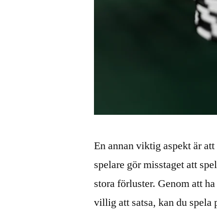
En annan viktig aspekt är att
spelare gör misstaget att spel
stora förluster. Genom att ha
villig att satsa, kan du spela