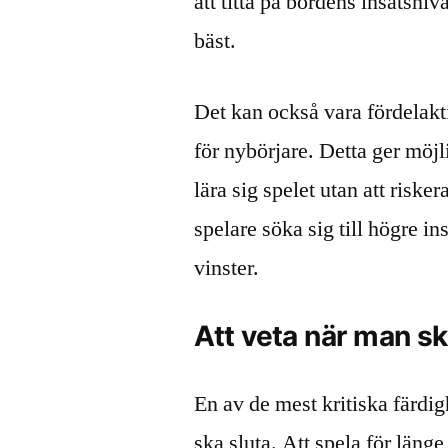
att titta på bordens insatsniv
bäst.
Det kan också vara fördelaktig
för nybörjare. Detta ger möjl
lära sig spelet utan att risk
spelare söka sig till högre i
vinster.
Att veta när man sk
En av de mest kritiska färdi
ska sluta. Att spela för länge