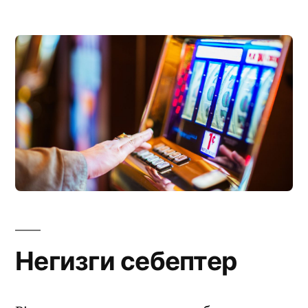
Негизги себептер