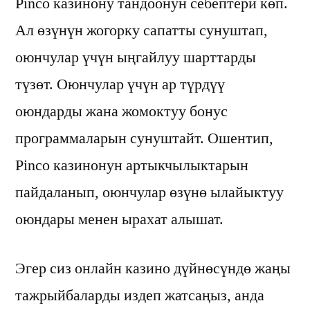
Pinco казинону тандоонун себептери көп.
Ал өзүнүн жогорку сапатты сунуштап,
оюнчулар үчүн ыңгайлуу шарттарды
түзөт. Оюнчулар үчүн ар түрдүү
оюндарды жана жомоктуу бонус
программаларын сунуштайт. Ошентип,
Pinco казинонун артыкчылыктарын
пайдаланып, оюнчулар өзүнө ылайыктуу
оюндары менен ырахат алышат.
Эгер сиз онлайн казино дүйнөсүндө жаңы
тажрыйбаларды издеп жатсаңыз, анда