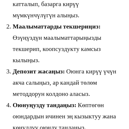
катталып, базарга кирүү
мүмкүнчүлүгүн алыңыз.
Маалыматтарды текшериңиз:
Өзүңүздүн маалыматтарыңызды
текшерип, коопсуздукту камсыз
кылыңыз.
Депозит жасаңыз:
Оюнга кирүү үчүн
акча салыңыз, ар кандай төлөм
методдорун колдоно аласыз.
Оюнуңузду тандаңыз:
Көптөгөн
оюндардын ичинен эң кызыктуу жана
көңүлдүү оюнду тандаңыз.