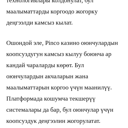
технологиялары колдонулат, бул
маалыматтарды коргоодо жогорку
деңгээлди камсыз кылат.
Ошондой эле, Pinco казино оюнчулардын
коопсуздугун камсыз кылуу боюнча ар
кандай чараларды көрөт. Бул
оюнчулардын акчаларын жана
маалыматтарын коргоо үчүн маанилүү.
Платформада кошумча текшерүү
системалары да бар, бул оюнчулар үчүн
коопсуздук деңгээлин жогорулатат.