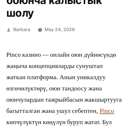
боюнча калыстык
шолу
Barbara
May 24, 2026
Pinco казино — онлайн оюн дүйнөсүндө
жаңыча концепцияларды сунуштап
жаткан платформа. Анын уникалдуу
өзгөчөлүктөрү, оюн тандоосу жана
оюнчулардын тажрыйбасын жакшыртууга
багытталган жана ушул себептен,
Pinco
көпчүлүктүн көңүлүн буруп жатат. Бул