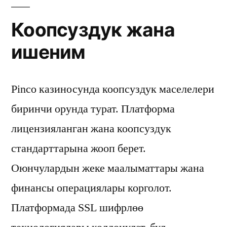
Коопсуздук жана
ишеним
Pinco казиносунда коопсуздук маселелери
биринчи орунда турат. Платформа
лицензияланган жана коопсуздук
стандарттарына жооп берет.
Оюнчулардын жеке маалыматтары жана
финансы операциялары корголот.
Платформада SSL шифрлөө