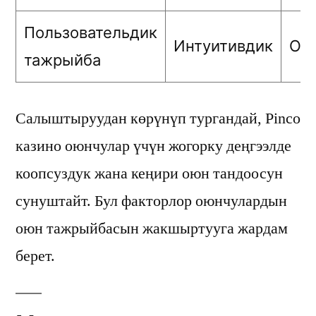
Пользовательдик
Интуитивдик
Ор
тажрыйба
Салыштыруудан көрүнүп тургандай, Pinco
казино оюнчулар үчүн жогорку деңгээлде
коопсуздук жана кеңири оюн тандоосун
сунуштайт. Бул факторлор оюнчулардын
оюн тажрыйбасын жакшыртууга жардам
берет.