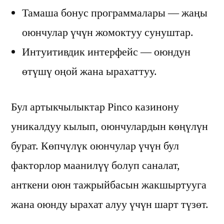
Тамаша бонус программалары — жаңы
оюнчулар үчүн жомоктуу сунуштар.
Интуитивдик интерфейс — оюндун
өтүшү оңой жана ырахаттуу.
Бул артыкчылыктар Pinco казинону
уникалдуу кылып, оюнчулардын көңүлүн
бурат. Көпчүлүк оюнчулар үчүн бул
факторлор маанилүү болуп саналат,
анткени оюн тажрыйбасын жакшыртууга
жана оюнду ырахат алуу үчүн шарт түзөт.